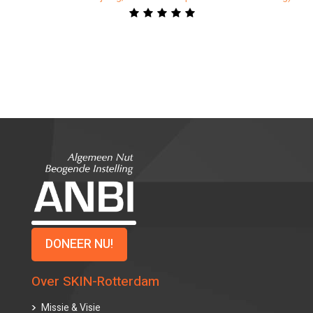
Redeemed Christian Church of God(hoofdkantoor Europa,
vasteland Amsterdam)
DONEER NU!
Over SKIN-Rotterdam
Missie & Visie