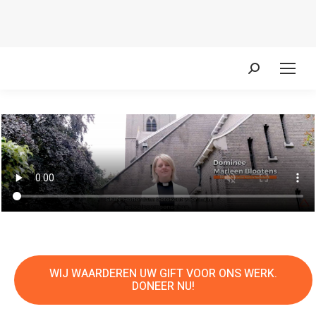
Zoeken:
WIJ WAARDEREN UW GIFT VOOR ONS WERK.
DONEER NU!