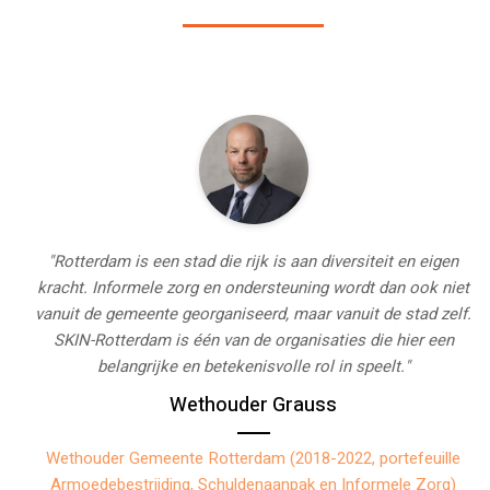
en
"SKIN-Rotterdam is in veel opzichten een grote zegen voor
iet
de kerk. Ten eerste in het verbinden van internationale
lf.
kerken in Nederland. Ten tweede in het bevorderen van de
n
betrokkenheid van de gemeenschappen en de verbinding
tussen de autochtone en de internationale kerken. Ten
slotte door alle kerken kansen te bieden om samen van
invloed te zijn in de Nederlandse samenleving."
Dele Olowu
le
)