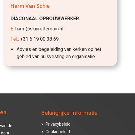
Harm Van Schie
DIACONAAL OPBOUWWERKER
E:
harm@skinrotterdam.nl
Tel.:
+31 6 19 00 38 69
Advies en begeleiding van kerken op het
gebied van huisvesting en organisatie
ten
Belangrijke Informatie
Privacybeleid
van de
Cookiebeleid
erdam