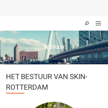
Zoeken:
BESTUUR
Je bent hier:
HET BESTUUR VAN SKIN-
ROTTERDAM