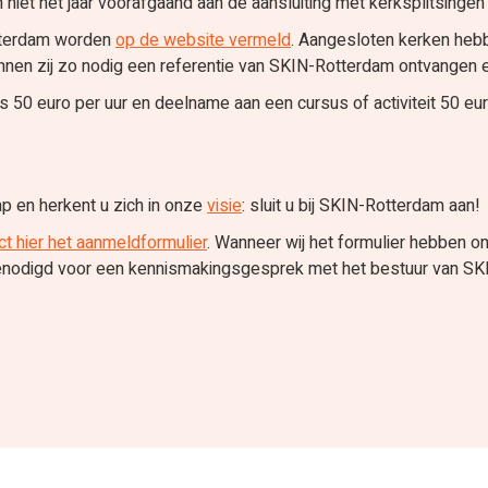
iet het jaar voorafgaand aan de aansluiting met kerksplitsinge
tterdam worden
op de website vermeld
. Aangesloten kerken hebb
nnen zij zo nodig een referentie van SKIN-Rotterdam ontvangen en
es 50 euro per uur en deelname aan een cursus of activiteit 50 eu
p en herkent u zich in onze
visie
: sluit u bij SKIN-Rotterdam aan!
t hier het aanmeldformulier
. Wanneer wij het formulier hebben 
tgenodigd voor een kennismakingsgesprek met het bestuur van S