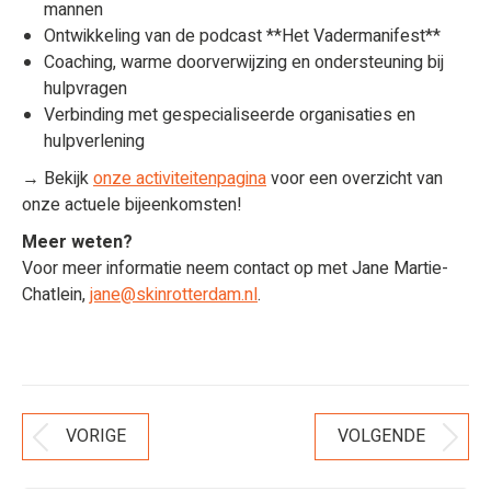
mannen
Ontwikkeling van de podcast **Het Vadermanifest**
Coaching, warme doorverwijzing en ondersteuning bij
hulpvragen
Verbinding met gespecialiseerde organisaties en
hulpverlening
→ Bekijk
onze activiteitenpagina
voor een overzicht van
onze actuele bijeenkomsten!
Meer weten?
Voor meer informatie neem contact op met Jane Martie-
Chatlein,
jane@skinrotterdam.nl
.
Bericht
VORIGE
VOLGENDE
Vorig
Volgend
Navigatie
bericht
bericht