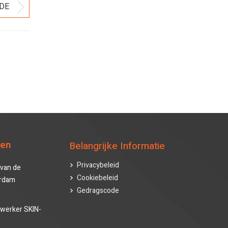
DE
Volgend
bericht
ten
Belangrijke Informatie
Privacybeleid
van de
Cookiebeleid
erdam
Gedragscode
werker SKIN-