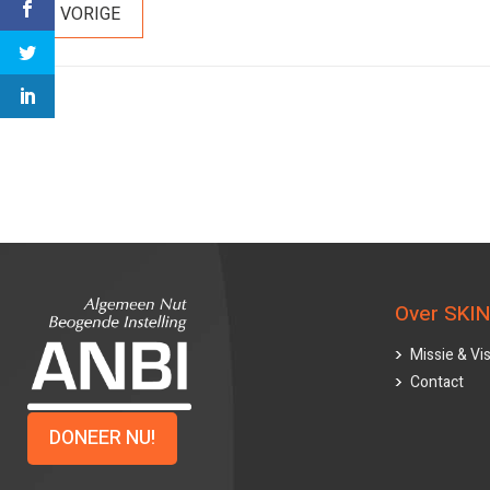
VORIGE
Vorig
Navigatie
bericht
Over SKIN
Missie & Vis
Contact
DONEER NU!