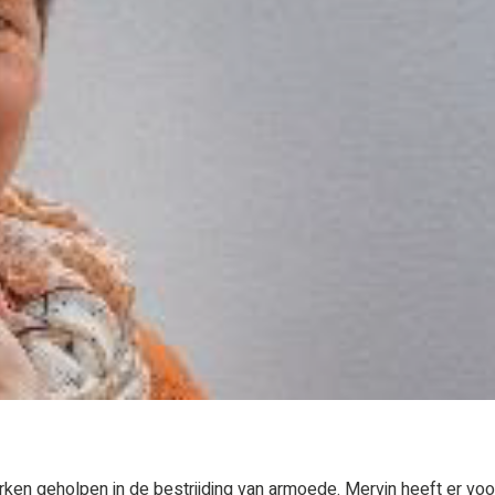
ken geholpen in de bestrijding van armoede. Mervin heeft er voo