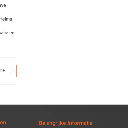
ieve
 Helma
atie en
DE
Volgend
bericht
ten
Belangrijke Informatie