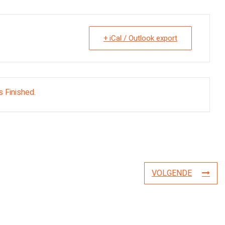
+ iCal / Outlook export
s Finished.
VOLGENDE