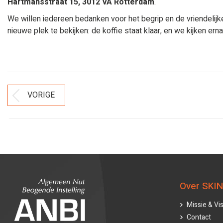
Hartmansstraat 15, 3012 VA Rotterdam
.
We willen iedereen bedanken voor het begrip en de vriendelij
nieuwe plek te bekijken: de koffie staat klaar, en we kijken er
Bericht
VORIGE
Vorig
Navigatie
bericht
Over SKIN
Missie & Vis
Contact