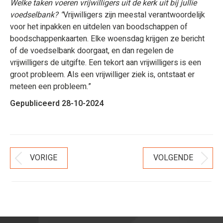
Welke taken voeren vrijwilligers uit de kerk uit bij jullie
voedselbank? “
Vrijwilligers zijn meestal verantwoordelijk
voor het inpakken en uitdelen van boodschappen of
boodschappenkaarten. Elke woensdag krijgen ze bericht
of de voedselbank doorgaat, en dan regelen de
vrijwilligers de uitgifte. Een tekort aan vrijwilligers is een
groot probleem. Als een vrijwilliger ziek is, ontstaat er
meteen een probleem.”
Gepubliceerd 28-10-2024
Bericht
VORIGE
VOLGENDE
Vorig
Volgend
Navigatie
bericht
bericht