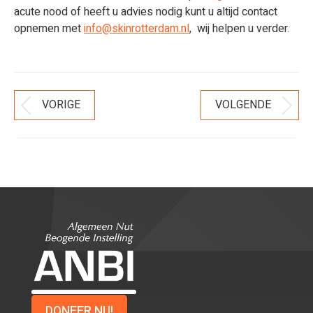
acute nood of heeft u advies nodig kunt u altijd contact
opnemen met
info@skinrotterdam.nl
, wij helpen u verder.
Bericht
VORIGE
VOLGENDE
Vorig
Volgend
Navigatie
bericht
bericht
DONEER NU!