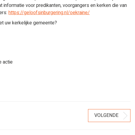
aat informatie voor predikanten, voorgangers en kerken die van
ners:
https://geloofsinburgering.nl/oekraine/
et uw kerkelijke gemeente?
 actie
VOLGENDE
Volgend
bericht