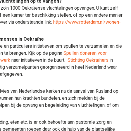
luchtelingen op te vangen?
o’n 1000 Oekraïense vluchtelingen opvangen. U kunt zelf
f een kamer ter beschikking stellen, of op een andere manier
over via onderstaande link:
https://www.rotterdam.nl/wonen-
r mensen in Oekraïne
e en particuliere initiatieven om spullen te verzamelen en die
n te brengen. Kijk op de pagina
Spullen doneren voor
nwerk
naar initiatieven in de buurt.
Stichting Oekraïners
in
tig verzamelpunten georganiseerd in heel Nederland waar
 afgegeven.
advies van Nederlandse kerken na de aanval van Rusland op
 kunnen hun krachten bundelen, en zich melden bij de
lpen bij de opvang en begeleiding van vluchtelingen, of om
ding, eten etc. is er ook behoefte aan pastorale zorg en
ke gemeenten roepen daar ook de hulp van de plaatselijke