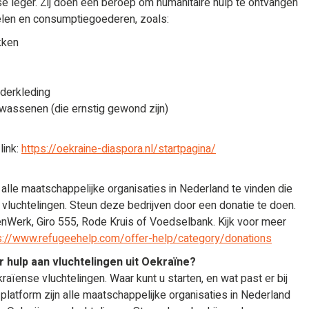
nse leger. Zij doen een beroep om humanitaire hulp te ontvangen
len en consumptiegoederen, zoals:
kken
derkleding
lwassenen (die ernstig gewond zijn)
link:
https://oekraine-diaspora.nl/startpagina/
alle maatschappelijke organisaties in Nederland te vinden die
 vluchtelingen. Steun deze bedrijven door een donatie te doen.
enWerk, Giro 555, Rode Kruis of Voedselbank. Kijk voor meer
s://www.refugeehelp.com/offer-help/category/donations
r hulp aan vluchtelingen uit Oekraïne?
raïense vluchtelingen. Waar kunt u starten, en wat past er bij
platform zijn alle maatschappelijke organisaties in Nederland