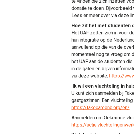
te vinden die zich inzetten v
donatie te doen. Bijvoorbeeld
Lees er meer over via deze li
Hoe zit het met studenten d
Het UAF zetten zich in voor d
hun integratie op de Nederlan
aanvullend op die van de overh
momenteel nog te vroeg om du
het UAF aan de studenten die 
in de gaten en blijven informa
via deze website:
https://www
Ik wil een vluchteling in h
U kunt zich aanmelden bij Tak
gastgezinnen. Een vluchteling
https://takecarebnb.org/en/
Aanmelden om Oekraïnse vluch
https://actie.vluchtelingenw