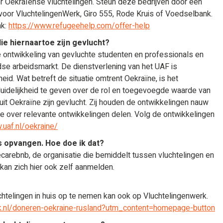
oor Oekraïense vluchtelingen. Steun deze bedrijven door een
 voor VluchtelingenWerk, Giro 555, Rode Kruis of Voedselbank.
nk:
https://www.refugeehelp.com/offer-help
ie hiernaartoe zijn gevlucht?
e ontwikkeling van gevluchte studenten en professionals en
dse arbeidsmarkt. De dienstverlening van het UAF is
eid. Wat betreft de situatie omtrent Oekraïne, is het
idelijkheid te geven over de rol en toegevoegde waarde van
uit Oekraïne zijn gevlucht. Zij houden de ontwikkelingen nauw
tie over relevante ontwikkelingen delen. Volg de ontwikkelingen
.uaf.nl/oekraine/
uis opvangen. Hoe doe ik dat?
ecarebnb, de organisatie die bemiddelt tussen vluchtelingen en
 kan zich hier ook zelf aanmelden.
telingen in huis op te nemen kan ook op Vluchtelingenwerk.
erk.nl/doneren-oekraine-rusland?utm_content=homepage-button