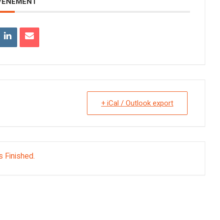
EVENEMENT
+ iCal / Outlook export
s Finished.