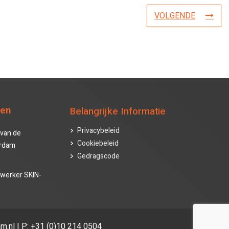
VOLGENDE
ten
Belangrijke Informatie
Privacybeleid
van de
Cookiebeleid
erdam
Gedragscode
werker SKIN-
m.nl | P: +31 (0)10 214 0504