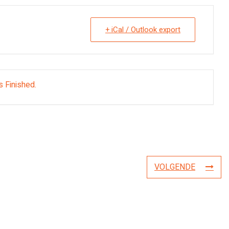
+ iCal / Outlook export
s Finished.
VOLGENDE