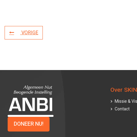
VORIGE
Over SKIN
Missie & Vis
Contact
DONEER NU!