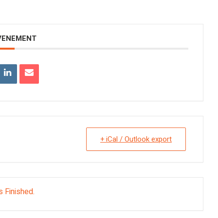
EVENEMENT
+ iCal / Outlook export
s Finished.