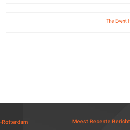
The Event I
Meest Recente Berich
-Rotterdam