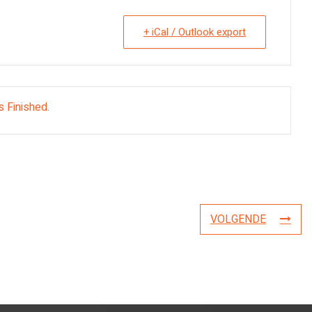
+ iCal / Outlook export
s Finished.
VOLGENDE