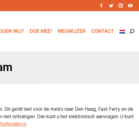
Facebook
Twitter
Instagr
You
page
page
page
pag
opens
opens
opens
ope
DOEN WIJ?
DOE MEE!
WEGWIJZER
CONTACT
Zoe
in
in
in
in
new
new
new
ne
window
window
window
win
dam
 Dit geldt niet voor de metro naar Den Haag, Fast Ferry en de
m niet ontvangen. Dan kunt u het elektronisch aanvragen. U kunt
 Rotterdam.nl