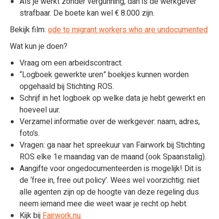
Als je werkt zonder vergunning, dan is de werkgever
strafbaar. De boete kan wel € 8.000 zijn.
Bekijk film:
ode to migrant workers who are undocumented
Wat kun je doen?
Vraag om een arbeidscontract.
“Logboek gewerkte uren” boekjes kunnen worden
opgehaald bij Stichting ROS.
Schrijf in het logboek op welke data je hebt gewerkt en
hoeveel uur.
Verzamel informatie over de werkgever: naam, adres,
foto’s.
Vragen: ga naar het spreekuur van Fairwork bij Stichting
ROS elke 1e maandag van de maand (ook Spaanstalig).
Aangifte voor ongedocumenteerden is mogelijk! Dit is
de ‘free in, free out policy’. Wees wel voorzichtig: niet
alle agenten zijn op de hoogte van deze regeling dus
neem iemand mee die weet waar je recht op hebt.
Kijk bij
Fairwork.nu
.