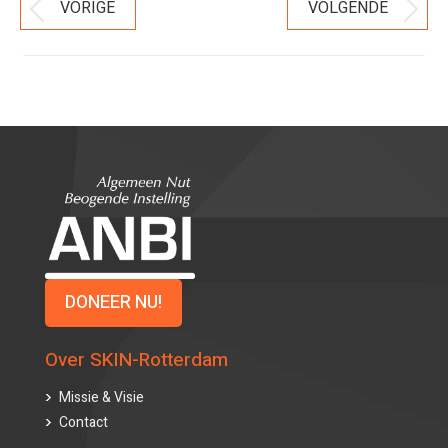
VORIGE
VOLGENDE
Vorig
Volgend
Navigatie
bericht
bericht
DONEER NU!
Over SKIN-Rotterdam
Missie & Visie
Contact