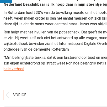
Nederland beschikbaar is. Ik hoop daarin mijn steentje bij
In Rotterdam heeft 30% van de bevolking moeite om het hoofd
heeft, velen malen groter is dan het aantal mensen dat zich bij
deze tijd, is dat de mens weer centraal staat. Jezus was altij
Ron helpt met het invullen van de potjescheck. Dat geeft de 
er zijn. Hij weet zelf ook niet het antwoord op alle vragen, maar
wijkbibliotheek bevinden zich het Informatiepunt Digitale Overh
onderdeel van de gemeente Rotterdam.
“Mijn belangrijkste taak is, dat ik een luisterend oor bied en 
zijn eigen achtergrond op straat weet Ron hoe belangrijk het 
hele verhaal.
Bericht
VORIGE
Vorig
Navigatie
bericht