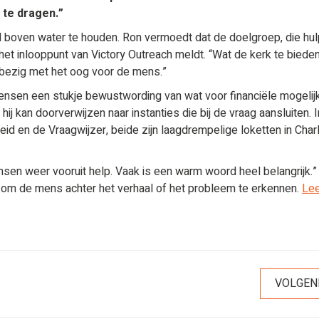
 te dragen.”
 boven water te houden. Ron vermoedt dat de doelgroep, die hul
 het inlooppunt van Victory Outreach meldt. “Wat de kerk te bieden
d bezig met het oog voor de mens.”
mensen een stukje bewustwording van wat voor financiële mogeli
 hij kan doorverwijzen naar instanties die bij de vraag aansluiten. 
eid en de Vraagwijzer, beide zijn laagdrempelige loketten in Charl
mensen weer vooruit help. Vaak is een warm woord heel belangrijk.”
is om de mens achter het verhaal of het probleem te erkennen.
Lee
VOLGEN