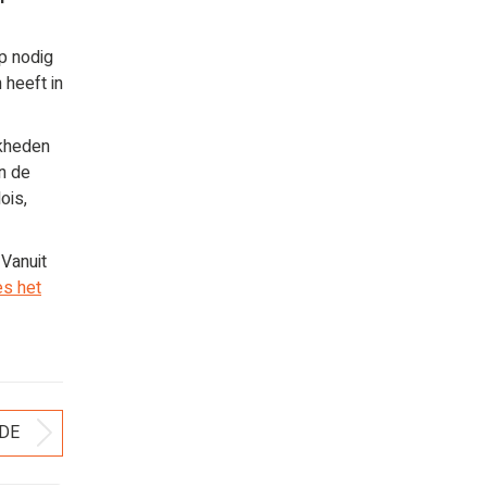
p nodig
 heeft in
jkheden
In de
ois,
 Vanuit
s het
DE
Volgend
bericht