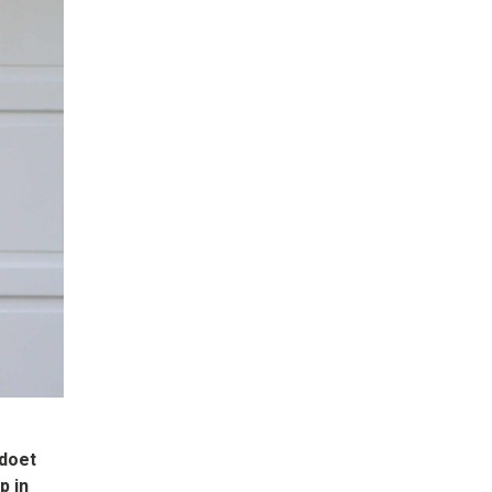
 doet
p in