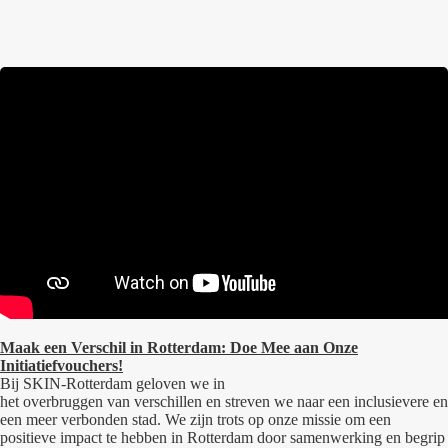
Maak een Verschil in Rotterdam: Doe Mee aan Onze
Initiatiefvouchers!
Bij SKIN-Rotterdam geloven we in
het
overbruggen
van
verschillen
en streven we naar een inclusievere en
een meer verbonden stad. We zijn trots op onze missie om een
positieve impact te hebben in Rotterdam door samenwerking en begrip