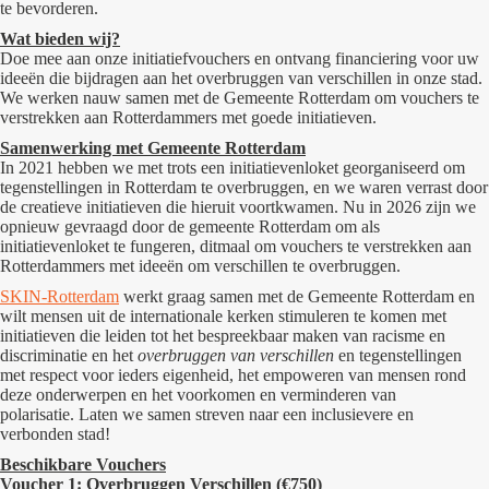
te bevorderen.
Wat bieden wij?
Doe mee aan onze initiatiefvouchers en ontvang financiering voor uw
ideeën die bijdragen aan het
overbruggen
van
verschillen
in onze stad.
We werken nauw samen met de Gemeente Rotterdam om vouchers te
verstrekken aan Rotterdammers met goede initiatieven.
Samenwerking met Gemeente Rotterdam
In 2021 hebben we met trots een initiatievenloket georganiseerd om
tegenstellingen in Rotterdam te overbruggen, en we waren verrast door
de creatieve initiatieven die hieruit voortkwamen. Nu in 2026 zijn we
opnieuw gevraagd door de gemeente Rotterdam om als
initiatievenloket te fungeren, ditmaal om vouchers te verstrekken aan
Rotterdammers met ideeën om verschillen te overbruggen.
SKIN-Rotterdam
werkt graag samen met de Gemeente Rotterdam en
wilt mensen uit de internationale kerken stimuleren te komen met
initiatieven die leiden tot het bespreekbaar maken van racisme en
discriminatie en het
overbruggen van verschillen
en tegenstellingen
met respect voor ieders eigenheid, het empoweren van mensen rond
deze onderwerpen en het voorkomen en verminderen van
polarisatie.
Laten we samen streven naar een inclusievere en
verbonden stad!
Beschikbare Vouchers
Voucher 1: Overbruggen Verschillen (€750)