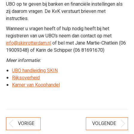
UBO op te geven bij banken en financiële instellingen als
zij daarom vragen. De KvK verstuurt brieven met
instructies.
Wanneer u vragen heeft of hulp nodig heeft bij het
registreren van uw UBO’s neem dan contact op met
info@skinrotterdam.nl
of bel met Jane Martie-Chatlein (06
19009348) of Karin de Schipper (06 81691670)
Meer informatie:
UBO handleiding SKIN
Rijksoverheid
Kamer van Koophandel
Bericht
VORIGE
VOLGENDE
Vorig
Volgend
Navigatie
bericht
bericht