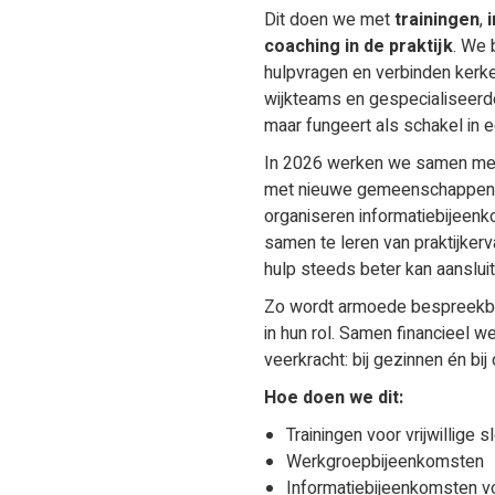
Dit doen we met
trainingen
,
coaching in de praktijk
. We 
hulpvragen en verbinden kerk
wijkteams en gespecialiseerde 
maar fungeert als schakel in 
In 2026 werken we samen met 
met nieuwe gemeenschappen die
organiseren informatiebijeenk
samen te leren van praktijkerv
hulp steeds beter kan aansluite
Zo wordt armoede bespreekbaa
in hun rol. Samen financieel we
veerkracht: bij gezinnen én bi
Hoe doen we dit:
Trainingen voor vrijwillige 
Werkgroepbijeenkomsten
Informatie­bijeenkomsten 