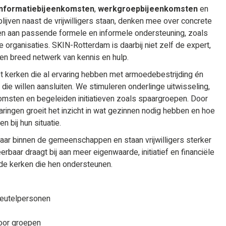
informatiebijeenkomsten
,
werkgroepbijeenkomsten
en
blijven naast de vrijwilligers staan, denken mee over concrete
en aan passende formele en informele ondersteuning, zoals
organisaties. SKIN-Rotterdam is daarbij niet zelf de expert,
een breed netwerk van kennis en hulp.
kerken die al ervaring hebben met armoedebestrijding én
 willen aansluiten. We stimuleren onderlinge uitwisseling,
omsten en begeleiden initiatieven zoals spaargroepen. Door
aringen groeit het inzicht in wat gezinnen nodig hebben en hoe
n bij hun situatie.
r binnen de gemeenschappen en staan vrijwilligers sterker
erbaar draagt bij aan meer eigenwaarde, initiatief en financiële
j de kerken die hen ondersteunen.
sleutelpersonen
voor groepen