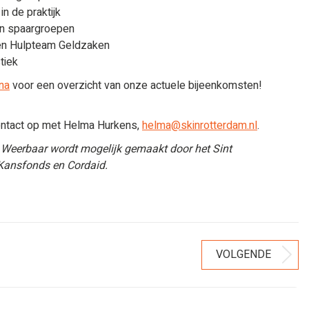
n de praktijk
an spaargroepen
 en Hulpteam Geldzaken
tiek
ina
voor een overzicht van onze actuele bijeenkomsten!
ontact op met Helma Hurkens,
helma@skinrotterdam.nl
.
 Weerbaar wordt mogelijk gemaakt door het Sint
Kansfonds en Cordaid.
VOLGENDE
Volgend
bericht