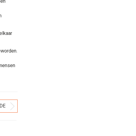
een
m
elkaar
geworden.
 mensen
DE
Volgend
bericht