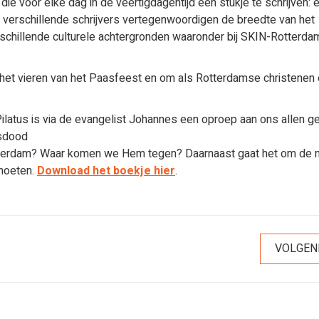
ie voor elke dag in de veertigdagentijd een stukje te schrijven: 
De verschillende schrijvers vertegenwoordigen de breedte van het
verschillende culturele achtergronden waaronder bij SKIN-Rotterda
 het vieren van het Paasfeest en om als Rotterdamse christenen 
Pilatus is via de evangelist Johannes een oproep aan ons allen 
isdood
 Rotterdam? Waar komen we Hem tegen? Daarnaast gaat het om de
tmoeten.
Download het boekje hier
.
VOLGEN