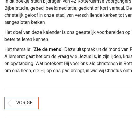
In dit boekje staan bijdragen van 42 Rotterdamse voorgangers d
Bijbelstudie, gebed, beeldmeditatie, gedicht of kort verhaal. 
christelijk geloof in onze stad, van verschillende kerken tot 
aangesloten kerken.
Het doel van deze kalender is ons geestelijk voorbereiden op
beter te leren kennen.
Het thema is:
‘Zie de mens
‘. Deze uitspraak uit de mond van 
Allereerst gaat het om de vraag wie Jezus is, in zijn lijden, kru
en opstanding. Wat betekent Hij voor ons als christenen in
om ons heen, die Hij op ons pad brengt, in wie wij Christus on
Bericht
VORIGE
Vorig
Navigatie
bericht