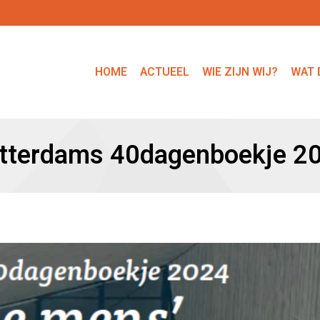
HOME
ACTUEEL
WIE ZIJN WIJ?
WAT 
tterdams 40dagenboekje 2