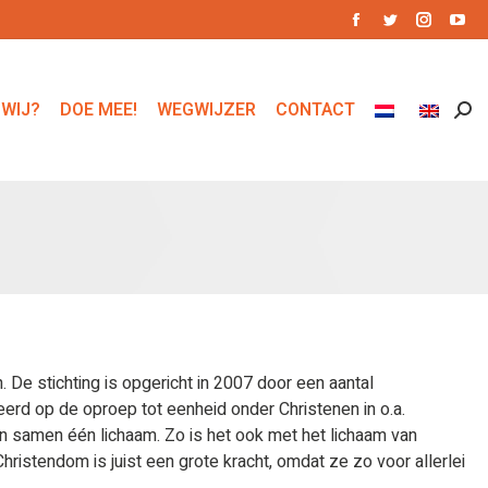
Facebook
Twitter
Instagr
You
page
page
page
pag
opens
opens
opens
ope
 WIJ?
DOE MEE!
WEGWIJZER
CONTACT
Zoe
in
in
in
in
new
new
new
ne
window
window
window
win
De stichting is opgericht in 2007 door een aantal
rd op de oproep tot eenheid onder Christenen in o.a.
en samen één lichaam. Zo is het ook met het lichaam van
ristendom is juist een grote kracht, omdat ze zo voor allerlei