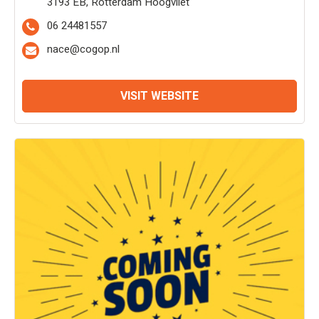
3193 EB, Rotterdam Hoogvliet
06 24481557
nace@cogop.nl
VISIT WEBSITE